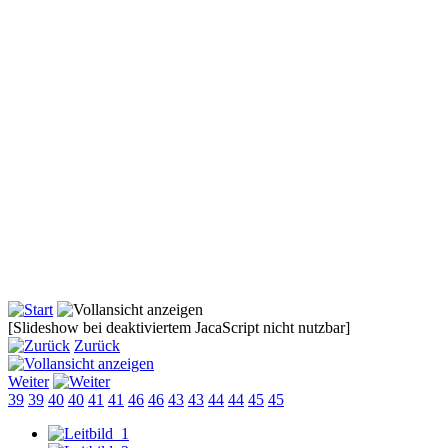
[Slideshow bei deaktiviertem JacaScript nicht nutzbar]
Zurück
Weiter
39
39
40
40
41
41
46
46
43
43
44
44
45
45