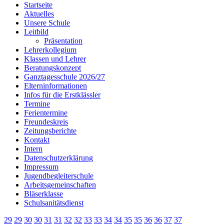
Startseite
Aktuelles
Unsere Schule
Leitbild
Präsentation
Lehrerkollegium
Klassen und Lehrer
Beratungskonzept
Ganztagesschule 2026/27
Elterninformationen
Infos für die Erstklässler
Termine
Ferientermine
Freundeskreis
Zeitungsberichte
Kontakt
Intern
Datenschutzerklärung
Impressum
Jugendbegleiterschule
Arbeitsgemeinschaften
Bläserklasse
Schulsanitätsdienst
29
29
30
30
31
31
32
32
33
33
34
34
35
35
36
36
37
37