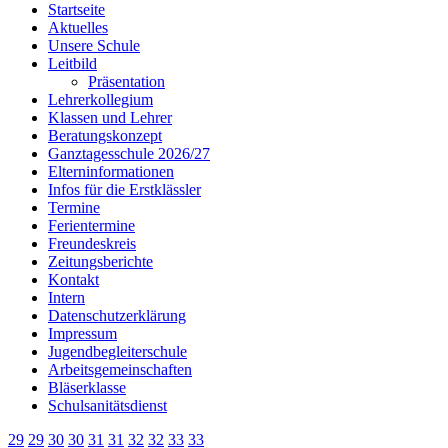
Startseite
Aktuelles
Unsere Schule
Leitbild
Präsentation
Lehrerkollegium
Klassen und Lehrer
Beratungskonzept
Ganztagesschule 2026/27
Elterninformationen
Infos für die Erstklässler
Termine
Ferientermine
Freundeskreis
Zeitungsberichte
Kontakt
Intern
Datenschutzerklärung
Impressum
Jugendbegleiterschule
Arbeitsgemeinschaften
Bläserklasse
Schulsanitätsdienst
29
29
30
30
31
31
32
32
33
33